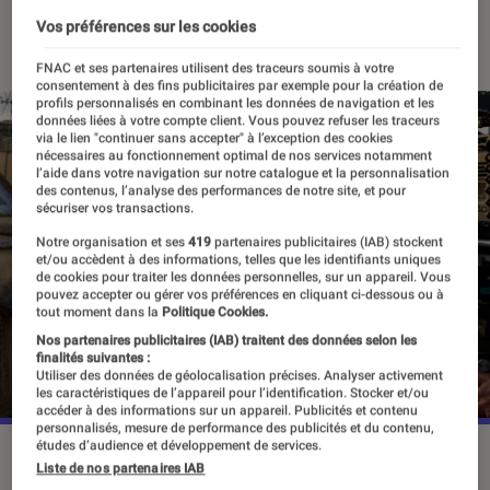
28 septembre 2022
・
Par
Agathe Renac
Vos préférences sur les cookies
FNAC et ses partenaires utilisent des traceurs soumis à votre
consentement à des fins publicitaires par exemple pour la création de
profils personnalisés en combinant les données de navigation et les
données liées à votre compte client. Vous pouvez refuser les traceurs
via le lien "continuer sans accepter" à l’exception des cookies
nécessaires au fonctionnement optimal de nos services notamment
l’aide dans votre navigation sur notre catalogue et la personnalisation
des contenus, l’analyse des performances de notre site, et pour
sécuriser vos transactions.
Notre organisation et ses
419
partenaires publicitaires (IAB) stockent
et/ou accèdent à des informations, telles que les identifiants uniques
de cookies pour traiter les données personnelles, sur un appareil. Vous
pouvez accepter ou gérer vos préférences en cliquant ci-dessous ou à
tout moment dans la
Politique Cookies.
Nos partenaires publicitaires (IAB) traitent des données selon les
finalités suivantes :
Utiliser des données de géolocalisation précises. Analyser activement
les caractéristiques de l’appareil pour l’identification. Stocker et/ou
accéder à des informations sur un appareil. Publicités et contenu
personnalisés, mesure de performance des publicités et du contenu,
études d’audience et développement de services.
Une première image de la série a été dévoilée sur le compte
Liste de nos partenaires IAB
Twitter de Netflix Italia.
©Netflix