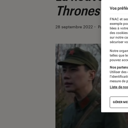
Thrones
se dé
Vos préfé
FNAC et ses
exemple pou
28 septembre 2022
・
Par
Vincent Om
liées à votr
des cookies
sur notre c
sécuriser vo
Notre organ
telles que l
pouvez acce
Nos partenai
Utiliser des
l’identifica
mesure de p
Liste de no
GÉRER ME