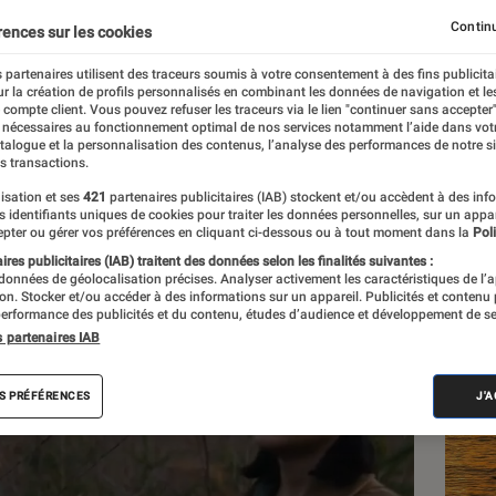
voile en images
Continu
rences sur les cookies
 partenaires utilisent des traceurs soumis à votre consentement à des fins publicita
r la création de profils personnalisés en combinant les données de navigation et l
s
e compte client. Vous pouvez refuser les traceurs via le lien "continuer sans accepter"
 nécessaires au fonctionnement optimal de nos services notamment l’aide dans vot
atalogue et la personnalisation des contenus, l’analyse des performances de notre si
s transactions.
isation et ses
421
partenaires publicitaires (IAB) stockent et/ou accèdent à des inf
Les
es identifiants uniques de cookies pour traiter les données personnelles, sur un appa
pter ou gérer vos préférences en cliquant ci-dessous ou à tout moment dans la
Poli
res publicitaires (IAB) traitent des données selon les finalités suivantes :
 données de géolocalisation précises. Analyser activement les caractéristiques de l’
tion. Stocker et/ou accéder à des informations sur un appareil. Publicités et contenu
erformance des publicités et du contenu, études d’audience et développement de se
s partenaires IAB
S PRÉFÉRENCES
J'