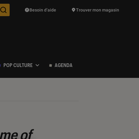
Besoin d’aide
Trouver mon magasin
Des suggestions de produits vont vous être proposées pendant vo
POP CULTURE
AGENDA
me of