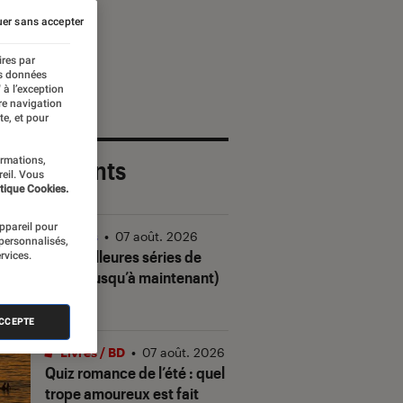
er sans accepter
ires par
es données
 à l’exception
re navigation
te, et pour
ormations,
 plus récents
reil. Vous
tique Cookies.
appareil pour
Séries
•
07 août. 2026
 personnalisés,
Les meilleures séries de
rvices.
2026 (jusqu’à maintenant)
ACCEPTE
Livres / BD
•
07 août. 2026
Quiz romance de l’été : quel
trope amoureux est fait