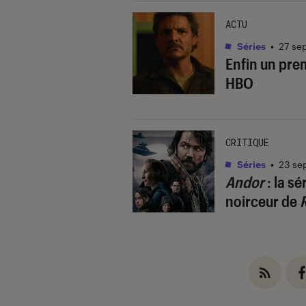
ACTU
Séries
•
27 se
Enfin un prem
HBO
CRITIQUE
Séries
•
23 se
Andor
: la s
noirceur de