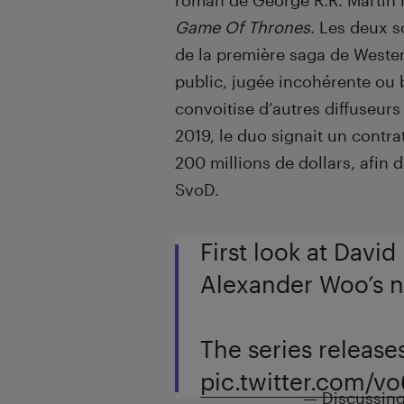
roman de George R.R. Martin 
Game Of Thrones
. Les deux s
de la première saga de Weste
public, jugée incohérente ou 
convoitise d’autres diffuseur
2019, le duo signait un contra
200 millions de dollars, afin d
SvoD.
First look at David
Alexander Woo’s 
The series releases
pic.twitter.com/
— Discussing