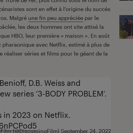
le
Trône de Fer
, plus connu sous le nom de
cénaristes sont en effet à l’origine du succès
ros. Malgré
une fin peu appréciée
par le
bâclée, les deux hommes ont vite attisé la
s que HBO, leur première « maison ». En août
t pharaonique avec Netflix, estimé à plus de
e réaliser séries et films pour le géant de la
 Benioff, D.B. Weiss and
new series ‘3-BODY PROBLEM’.
 in 2023 on Netflix.
vo6nPCPod5
Film (@DiscussingFilm)
September 24, 2022