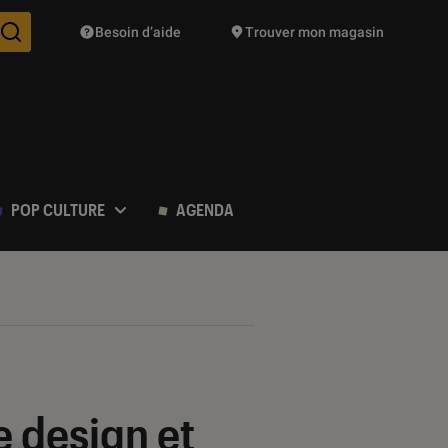
Besoin d’aide
Trouver mon magasin
Des suggestions de produits vont vous être proposées pendant vo
POP CULTURE
AGENDA
 design et