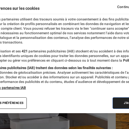
ble à la voix
Continu
rences sur les cookies
 partenaires utilisent des traceurs soumis à votre consentement à des fins publicita
r la création de profils personnalisés en combinant les données de navigation et l
imbre
e compte client. Vous pouvez refuser les traceurs via le lien "continuer sans accepter"
 nécessaires au fonctionnement optimal de nos services notamment l’aide dans vot
atalogue et la personnalisation des contenus, l’analyse des performances de notre si
s transactions.
isation et ses
421
partenaires publicitaires (IAB) stockent et/ou accèdent à des inf
Les
es identifiants uniques de cookies pour traiter les données personnelles, sur un appa
pter ou gérer vos préférences en cliquant ci-dessous ou à tout moment dans la
Poli
res publicitaires (IAB) traitent des données selon les finalités suivantes :
 données de géolocalisation précises. Analyser activement les caractéristiques de l’
tion. Stocker et/ou accéder à des informations sur un appareil. Publicités et contenu
erformance des publicités et du contenu, études d’audience et développement de se
s partenaires IAB
S PRÉFÉRENCES
J'