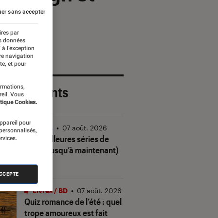
er sans accepter
ires par
es données
 à l’exception
re navigation
te, et pour
ormations,
 plus récents
reil. Vous
tique Cookies.
appareil pour
Séries
•
07 août. 2026
 personnalisés,
Les meilleures séries de
rvices.
2026 (jusqu’à maintenant)
ACCEPTE
Livres / BD
•
07 août. 2026
Quiz romance de l’été : quel
trope amoureux est fait