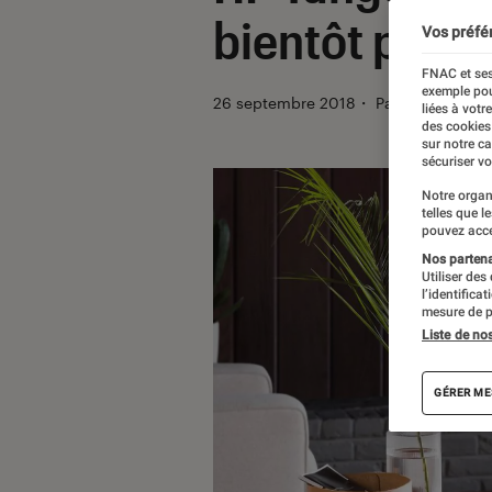
bientôt pilota
Vos préfé
FNAC et ses
exemple pou
26 septembre 2018
・
Par
Thomas Est
liées à votr
des cookies
sur notre c
sécuriser vo
Notre organ
telles que l
pouvez acce
Nos partenai
Utiliser des
l’identifica
mesure de p
Liste de no
GÉRER ME