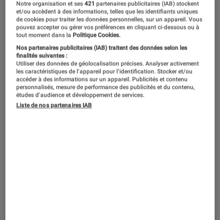
Notre organisation et ses
421
partenaires publicitaires (IAB) stockent
et/ou accèdent à des informations, telles que les identifiants uniques
de cookies pour traiter les données personnelles, sur un appareil. Vous
pouvez accepter ou gérer vos préférences en cliquant ci-dessous ou à
Beaucoup profitent de la rentrée pour
tout moment dans la
Politique Cookies.
renouveler leur matériel informatique,
Nos partenaires publicitaires (IAB) traitent des données selon les
finalités suivantes :
dont le smartphone fait aujourd’hui
Utiliser des données de géolocalisation précises. Analyser activement
les caractéristiques de l’appareil pour l’identification. Stocker et/ou
pleinement partie. Sélection des
accéder à des informations sur un appareil. Publicités et contenu
personnalisés, mesure de performance des publicités et du contenu,
meilleures références du moment.
études d’audience et développement de services.
Liste de nos partenaires IAB
Introduction
L’offre de
smartphones
est pléthorique. On ne
compte plus le nombre d’appareils sortis rien
que sur la première moitié de l’année 2023. La
rentrée est souvent l’occasion de faire de
bonnes affaires sur certaines références sorties
en début d’année et qui n’ont rien perdu de leur
superbe. Tour d’horizon des meilleurs