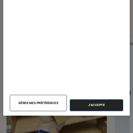
Dernièrement dans Smartphones
GÉRER MES PRÉFÉRENCES
J'ACCEPTE