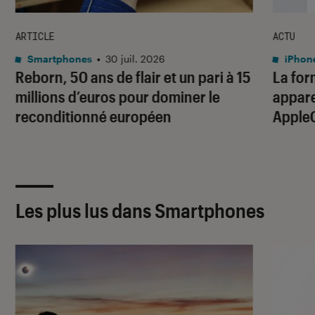
ARTICLE
ACTU
Smartphones
•
30 juil. 2026
iPhon
Reborn, 50 ans de flair et un pari à 15
La for
millions d’euros pour dominer le
apparei
reconditionné européen
Apple
Les plus lus dans Smartphones