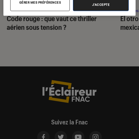
ACTU
ACTU
GÉRER MES PRÉFÉRENCES
J'ACCEPTE
Séries
•
29 juil. 2026
Séries
Code rouge
: que vaut ce thriller
El otr
aérien sous tension ?
mexica
Suivez la Fnac