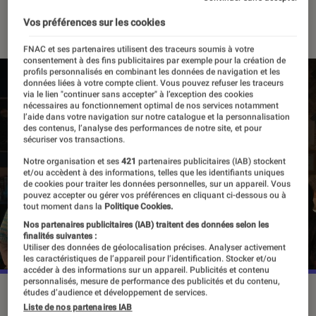
05 juillet 2022
・
Par
Pierre Crochart
Vos préférences sur les cookies
FNAC et ses partenaires utilisent des traceurs soumis à votre
consentement à des fins publicitaires par exemple pour la création de
profils personnalisés en combinant les données de navigation et les
données liées à votre compte client. Vous pouvez refuser les traceurs
via le lien "continuer sans accepter" à l’exception des cookies
nécessaires au fonctionnement optimal de nos services notamment
l’aide dans votre navigation sur notre catalogue et la personnalisation
des contenus, l’analyse des performances de notre site, et pour
sécuriser vos transactions.
Notre organisation et ses
421
partenaires publicitaires (IAB) stockent
et/ou accèdent à des informations, telles que les identifiants uniques
de cookies pour traiter les données personnelles, sur un appareil. Vous
pouvez accepter ou gérer vos préférences en cliquant ci-dessous ou à
tout moment dans la
Politique Cookies.
Nos partenaires publicitaires (IAB) traitent des données selon les
finalités suivantes :
Utiliser des données de géolocalisation précises. Analyser activement
les caractéristiques de l’appareil pour l’identification. Stocker et/ou
accéder à des informations sur un appareil. Publicités et contenu
personnalisés, mesure de performance des publicités et du contenu,
La saison 4 de "Stranger Things" vient de s'achever.
études d’audience et développement de services.
Liste de nos partenaires IAB
©Netflix