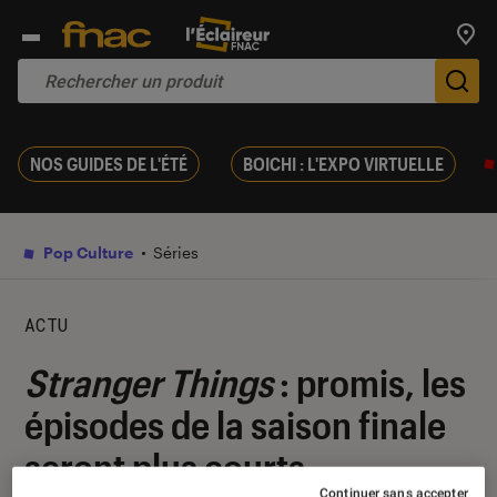
Trouv
De
NOS GUIDES DE L'ÉTÉ
BOICHI : L'EXPO VIRTUELLE
Pop Culture
Séries
ACTU
Stranger Things
: promis, les
épisodes de la saison finale
seront plus courts
Continuer sans accepter