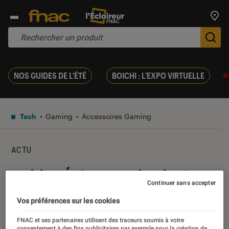
Trouv
De
NOS GUIDES DE L'ÉTÉ
BOICHI : L'EXPO VIRTUELLE
Tech
Gaming
Accessoires Gaming
ACTU
Soldes Été 2022 : le clavier
Continuer sans accepter
gaming SteelSeries Apex Pro
Vos préférences sur les cookies
en réduction
FNAC et ses partenaires utilisent des traceurs soumis à votre
consentement à des fins publicitaires par exemple pour la création de