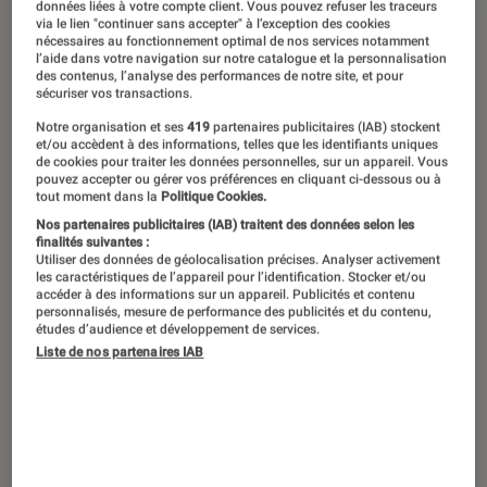
©PDProd/Shutterstock
données liées à votre compte client. Vous pouvez refuser les traceurs
via le lien "continuer sans accepter" à l’exception des cookies
nécessaires au fonctionnement optimal de nos services notamment
l’aide dans votre navigation sur notre catalogue et la personnalisation
des contenus, l’analyse des performances de notre site, et pour
Les joueuses et les joueurs sont de
sécuriser vos transactions.
plus en plus nombreux à poser la
Notre organisation et ses
419
partenaires publicitaires (IAB) stockent
et/ou accèdent à des informations, telles que les identifiants uniques
manette pour prendre le temps de
de cookies pour traiter les données personnelles, sur un appareil. Vous
déplacer le bras d’une platine sur un
pouvez accepter ou gérer vos préférences en cliquant ci-dessous ou à
tout moment dans la
Politique Cookies.
disque vinyle. Un disque de musique
Nos partenaires publicitaires (IAB) traitent des données selon les
finalités suivantes :
de jeux vidéo, en l’occurrence, que
Utiliser des données de géolocalisation précises. Analyser activement
l’industrie produit en masse depuis
les caractéristiques de l’appareil pour l’identification. Stocker et/ou
accéder à des informations sur un appareil. Publicités et contenu
quelques années déjà.
personnalisés, mesure de performance des publicités et du contenu,
études d’audience et développement de services.
Liste de nos partenaires IAB
Introduction
Comme n’importe quel style musical, la
musique de jeux vidéo (ou VGM, pour
video
game music
) n’échappe pas à
la mode du