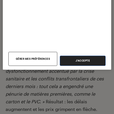
décembre prochain. Une grosse production,
chapeautée par Laced Records, l’un des labels
les plus en vogue du milieu, qui n’empêche
donc en rien des délais à rallonge pour ce type
de produit dérivé.
« Les usines de pressage (trop peu
nombreuses) ne parviennent pas à suivre le
rythme
, nous confirme la directrice de la
GÉRER MES PRÉFÉRENCES
J'ACCEPTE
communication de Diggers Factory.
Un
dysfonctionnement accentué par la crise
sanitaire et les conflits transfrontaliers de ces
derniers mois : tout cela a engendré une
pénurie de matières premières, comme le
carton et le PVC. »
Résultat : les délais
augmentent et les prix grimpent en flèche.