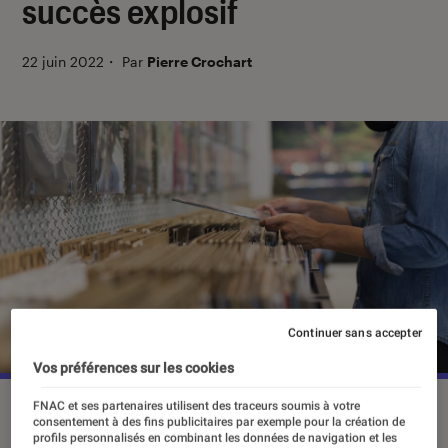
succès explosif
22 juin 2022
・
Par
Pierre Crochart
Continuer sans accepter
Vos préférences sur les cookies
Chaque année, des centaines de bandes originales de
FNAC et ses partenaires utilisent des traceurs soumis à votre
consentement à des fins publicitaires par exemple pour la création de
musique de jeux vidéo sont pressées sur vinyle.
profils personnalisés en combinant les données de navigation et les