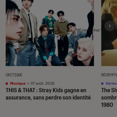
l'Éclaireur fnac">
CRITIQUE
DÉCRYPT
Musique
•
07 août. 2026
Séries
THIS & THAT
: Stray Kids gagne en
The S
assurance, sans perdre son identité
sombr
1980