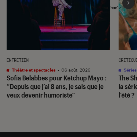
l'Éclaireur fnac">
ENTRETIEN
CRITIQU
Théâtre et spectacles
•
06 août. 2026
Séries
Sofia Belabbes pour
Ketchup Mayo
:
The S
“Depuis que j’ai 8 ans, je sais que je
la sér
veux devenir humoriste”
l’été ?