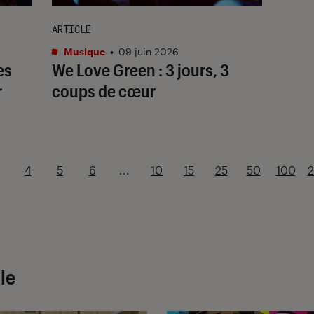
ARTICLE
Musique
•
09 juin 2026
es
We Love Green : 3 jours, 3
r
coups de cœur
4
5
6
...
10
15
25
50
100
le