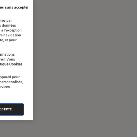
er sans accepter
ires par
es données
 à l’exception
re navigation
te, et pour
ormations,
reil. Vous
tique Cookies.
appareil pour
 personnalisés,
rvices.
ACCEPTE