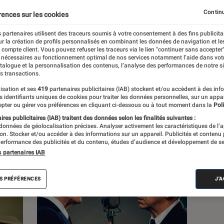
lture, à la culture numérique et aux nouvelles
Continu
rences sur les cookies
 partenaires utilisent des traceurs soumis à votre consentement à des fins publicita
r la création de profils personnalisés en combinant les données de navigation et l
e compte client. Vous pouvez refuser les traceurs via le lien "continuer sans accepter"
 nécessaires au fonctionnement optimal de nos services notamment l’aide dans vot
atalogue et la personnalisation des contenus, l’analyse des performances de notre si
s transactions.
s
isation et ses
419
partenaires publicitaires (IAB) stockent et/ou accèdent à des inf
es identifiants uniques de cookies pour traiter les données personnelles, sur un appa
pter ou gérer vos préférences en cliquant ci-dessous ou à tout moment dans la
Poli
res publicitaires (IAB) traitent des données selon les finalités suivantes :
 guides
Tests
 données de géolocalisation précises. Analyser activement les caractéristiques de l’
tion. Stocker et/ou accéder à des informations sur un appareil. Publicités et contenu
erformance des publicités et du contenu, études d’audience et développement de se
s partenaires IAB
S PRÉFÉRENCES
J'