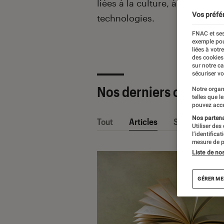
liées à la culture, à la pop cu
Vos préfé
technologies.
FNAC et ses
exemple pou
liées à votr
des cookies
sur notre c
sécuriser vo
Nos derniers contenu
Notre organ
telles que l
pouvez acce
Nos partenai
Tout
Articles
Sélections et
Utiliser des
l’identifica
mesure de p
Liste de no
GÉRER ME