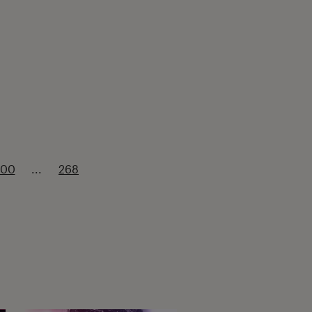
200
...
268