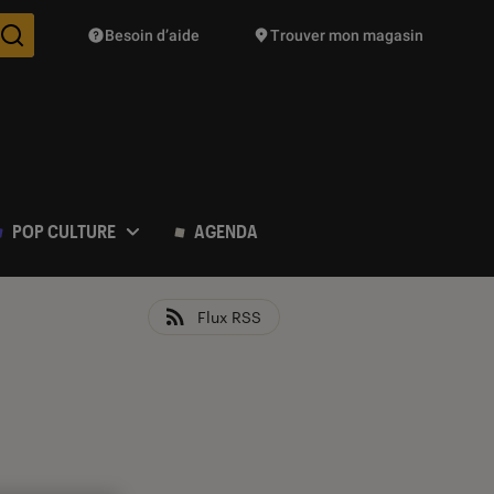
Besoin d’aide
Trouver mon magasin
Des suggestions de produits vont vous être proposées pendant vo
POP CULTURE
AGENDA
Flux RSS