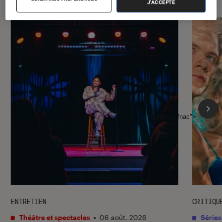
J'ACCEPTE
l'Éclaireur fnac">
ENTRETIEN
CRITIQU
Théâtre et spectacles
•
06 août. 2026
Séries