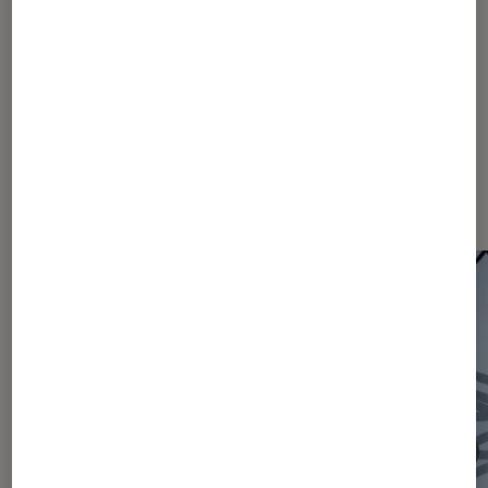
870
871
...
1660
2060
...
2465
Les plus lus dans Actu