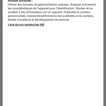
finalités suivantes :
Utiliser des données de géolocalisation précises. Analyser activement
les caractéristiques de l’appareil pour l’identification. Stocker et/ou
accéder à des informations sur un appareil. Publicités et contenu
personnalisés, mesure de performance des publicités et du contenu,
études d’audience et développement de services.
Liste de nos partenaires IAB
ACTU
Séries
•
20 sep. 2023
American Horror Story
: top 3 des
meilleures saisons de l’anthologie