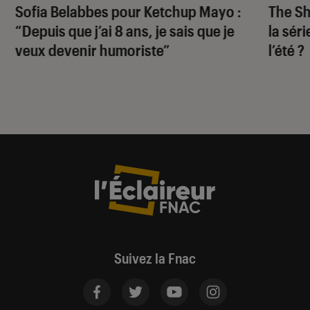
Sofia Belabbes pour
Ketchup Mayo
:
The S
“Depuis que j’ai 8 ans, je sais que je
la sér
veux devenir humoriste”
l’été ?
Suivez la Fnac