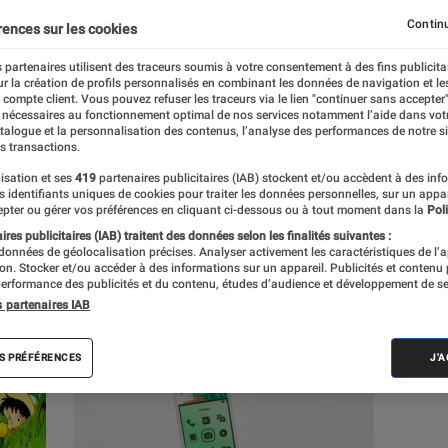
, à la pop culture, à la culture numérique et
Continu
rences sur les cookies
 partenaires utilisent des traceurs soumis à votre consentement à des fins publicita
r la création de profils personnalisés en combinant les données de navigation et l
e compte client. Vous pouvez refuser les traceurs via le lien "continuer sans accepter"
 nécessaires au fonctionnement optimal de nos services notamment l’aide dans vot
atalogue et la personnalisation des contenus, l’analyse des performances de notre si
s transactions.
s
isation et ses
419
partenaires publicitaires (IAB) stockent et/ou accèdent à des inf
es identifiants uniques de cookies pour traiter les données personnelles, sur un appa
pter ou gérer vos préférences en cliquant ci-dessous ou à tout moment dans la
Poli
res publicitaires (IAB) traitent des données selon les finalités suivantes :
 guides
Tests
 données de géolocalisation précises. Analyser activement les caractéristiques de l’
tion. Stocker et/ou accéder à des informations sur un appareil. Publicités et contenu
erformance des publicités et du contenu, études d’audience et développement de se
s partenaires IAB
S PRÉFÉRENCES
J'