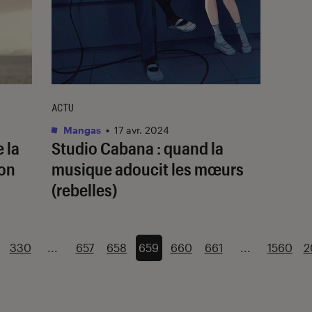
ACTU
Mangas
•
17 avr. 2024
 la
Studio Cabana
: quand la
on
musique adoucit les mœurs
(rebelles)
330
...
657
658
659
660
661
...
1560
2