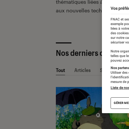
thématiques liées
à la culture
Vos préfé
aux nouvelles technologies.
FNAC et ses
exemple pou
liées à votr
des cookies
sur notre c
sécuriser vo
Nos derniers contenu
Notre organ
telles que l
pouvez acce
Nos partenai
Tout
Articles
Sélections et
Utiliser des
l’identifica
mesure de p
Liste de no
GÉRER ME