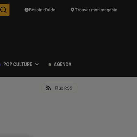
Besoin d’aide
Trouver mon magasin
Des suggestions de produits vont vous être proposées pendant vo
POP CULTURE
AGENDA
Flux RSS