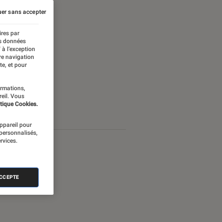
er sans accepter
ires par
es données
 à l’exception
re navigation
te, et pour
ormations,
reil. Vous
tique Cookies.
appareil pour
 personnalisés,
rvices.
ACCEPTE