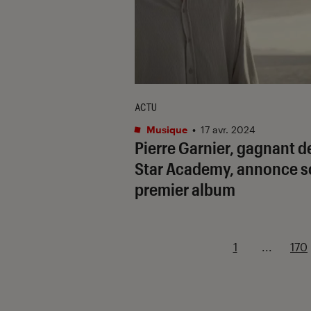
ACTU
Musique
•
17 avr. 2024
Pierre Garnier, gagnant de
Star Academy, annonce s
premier album
1
...
170