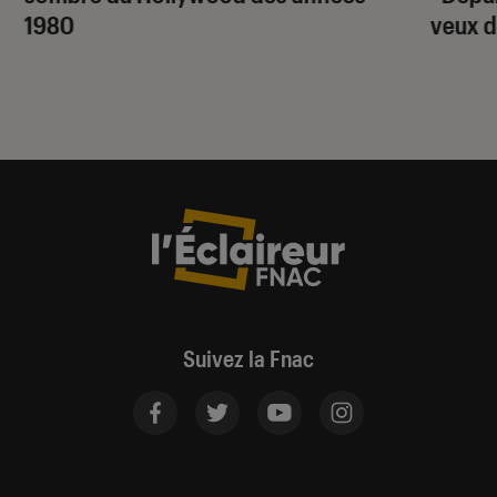
1980
veux d
Suivez la Fnac