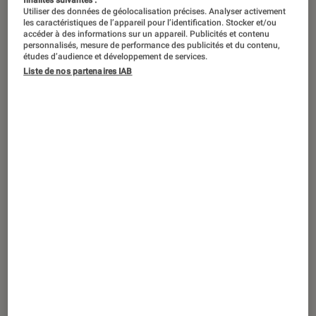
finalités suivantes :
Utiliser des données de géolocalisation précises. Analyser activement
les caractéristiques de l’appareil pour l’identification. Stocker et/ou
accéder à des informations sur un appareil. Publicités et contenu
personnalisés, mesure de performance des publicités et du contenu,
études d’audience et développement de services.
Liste de nos partenaires IAB
ACTU
Séries
•
05 nov. 2024
Les Meurtres zen
: quand crime en série
rime avec pleine conscience