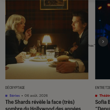
l'Éclaireur fnac">
DÉCRYPTAGE
ENTRETI
Séries
•
06 août. 2026
Théâtr
The Shards
révèle la face (très)
Sofia 
sombre du Hollywood des années
“Depuis