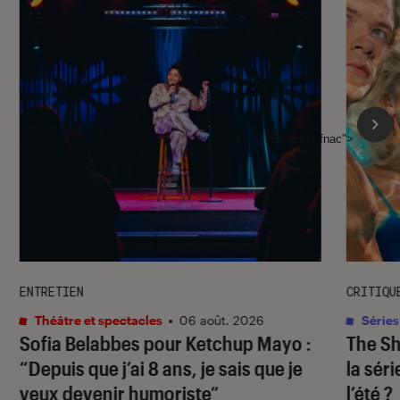
l'Éclaireur fnac">
ENTRETIEN
CRITIQU
Théâtre et spectacles
•
06 août. 2026
Séries
Sofia Belabbes pour
Ketchup Mayo
:
The S
“Depuis que j’ai 8 ans, je sais que je
la sér
veux devenir humoriste”
l’été ?