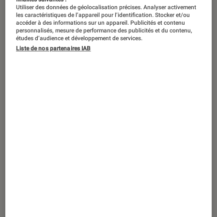
Utiliser des données de géolocalisation précises. Analyser activement
les caractéristiques de l’appareil pour l’identification. Stocker et/ou
accéder à des informations sur un appareil. Publicités et contenu
personnalisés, mesure de performance des publicités et du contenu,
études d’audience et développement de services.
Liste de nos partenaires IAB
ACTU
Livres / BD
•
05 nov. 2024
Avec son Prix Femina, Miguel Bonnefoy
marque la saison des prix littéraires