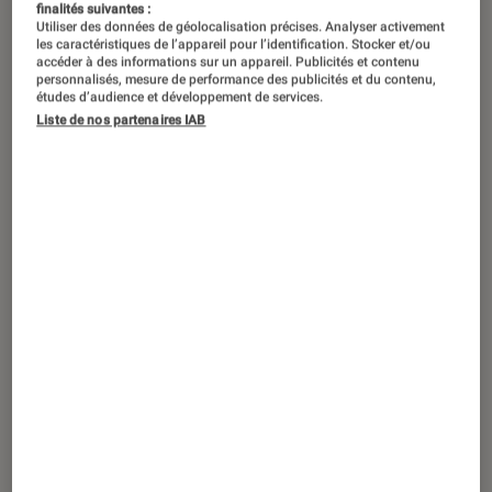
finalités suivantes :
Utiliser des données de géolocalisation précises. Analyser activement
les caractéristiques de l’appareil pour l’identification. Stocker et/ou
accéder à des informations sur un appareil. Publicités et contenu
personnalisés, mesure de performance des publicités et du contenu,
études d’audience et développement de services.
Liste de nos partenaires IAB
ACTU
Séries
•
03 déc. 2024
Avec
La Guerre selon Churchill
, Netflix
s’intéresse à la stratégie militaire du
Premier ministre britannique