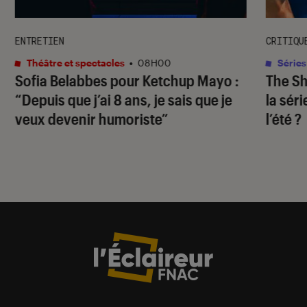
ENTRETIEN
CRITIQU
Théâtre et spectacles
•
08H00
Séries
Sofia Belabbes pour
Ketchup Mayo
:
The S
“Depuis que j’ai 8 ans, je sais que je
la sér
veux devenir humoriste”
l’été ?