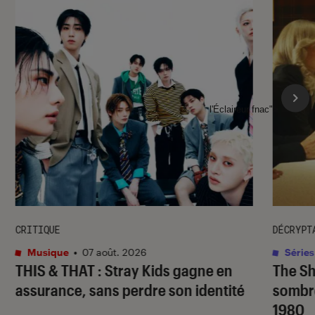
l'Éclaireur fnac">
CRITIQUE
DÉCRYPT
Musique
•
07 août. 2026
Séries
THIS & THAT
: Stray Kids gagne en
The S
assurance, sans perdre son identité
sombr
1980