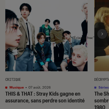
l'Éclaireur fnac">
CRITIQUE
DÉCRYPT
Musique
•
07 août. 2026
Séries
THIS & THAT
: Stray Kids gagne en
The S
assurance, sans perdre son identité
sombr
1980