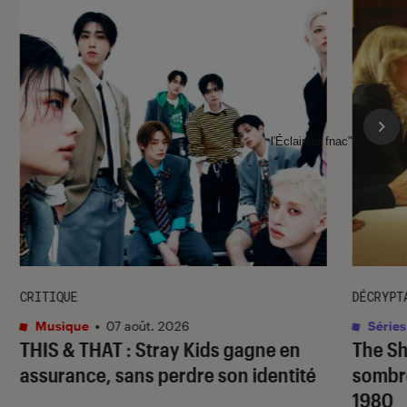
l'Éclaireur fnac">
CRITIQUE
DÉCRYPT
Musique
•
07 août. 2026
Séries
THIS & THAT
: Stray Kids gagne en
The S
assurance, sans perdre son identité
sombr
1980