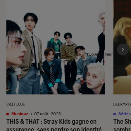
l'Éclaireur fnac">
CRITIQUE
DÉCRYPT
Musique
•
07 août. 2026
Séries
THIS & THAT
: Stray Kids gagne en
The S
assurance, sans perdre son identité
sombr