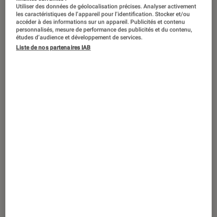
Utiliser des données de géolocalisation précises. Analyser activement
les caractéristiques de l’appareil pour l’identification. Stocker et/ou
accéder à des informations sur un appareil. Publicités et contenu
personnalisés, mesure de performance des publicités et du contenu,
études d’audience et développement de services.
Liste de nos partenaires IAB
ACTU
TV
•
16 déc. 2016
Panasonic SC-HTB385EGK : une barre
de son efficace et pas chère