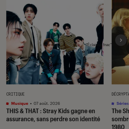
l'Éclaireur fnac">
CRITIQUE
DÉCRYPT
Musique
•
07 août. 2026
Séries
THIS & THAT
: Stray Kids gagne en
The S
assurance, sans perdre son identité
sombr
1980