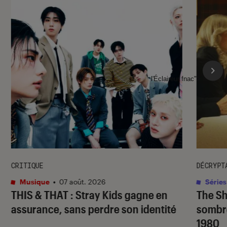
l'Éclaireur fnac">
CRITIQUE
DÉCRYPT
Musique
•
07 août. 2026
Séries
THIS & THAT
: Stray Kids gagne en
The S
assurance, sans perdre son identité
sombr
1980