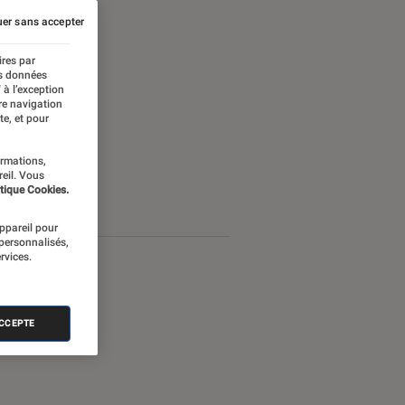
er sans accepter
ires par
es données
 à l’exception
re navigation
te, et pour
ormations,
reil. Vous
tique Cookies.
appareil pour
 personnalisés,
rvices.
ACCEPTE