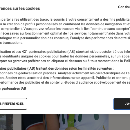
, à la pop culture, à la culture numérique et
Continu
rences sur les cookies
 partenaires utilisent des traceurs soumis à votre consentement à des fins publicita
r la création de profils personnalisés en combinant les données de navigation et l
e compte client. Vous pouvez refuser les traceurs via le lien "continuer sans accepter"
 nécessaires au fonctionnement optimal de nos services notamment l’aide dans vot
atalogue et la personnalisation des contenus, l’analyse des performances de notre si
s transactions.
s
isation et ses
421
partenaires publicitaires (IAB) stockent et/ou accèdent à des inf
es identifiants uniques de cookies pour traiter les données personnelles, sur un appa
pter ou gérer vos préférences en cliquant ci-dessous ou à tout moment dans la
Poli
res publicitaires (IAB) traitent des données selon les finalités suivantes :
 guides
Tests
 données de géolocalisation précises. Analyser activement les caractéristiques de l’
tion. Stocker et/ou accéder à des informations sur un appareil. Publicités et contenu
erformance des publicités et du contenu, études d’audience et développement de se
s partenaires IAB
S PRÉFÉRENCES
J'