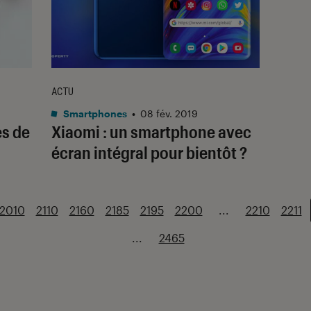
ACTU
Smartphones
•
08 fév. 2019
es de
Xiaomi : un smartphone avec
écran intégral pour bientôt ?
2010
2110
2160
2185
2195
2200
...
2210
2211
...
2465