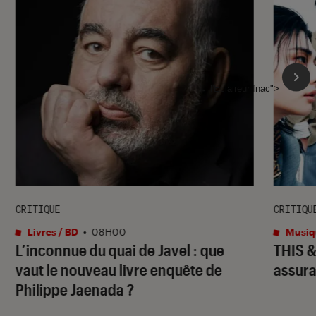
l'Éclaireur fnac">
CRITIQUE
CRITIQU
Livres / BD
•
08H00
Musiq
L’inconnue du quai de Javel : que
THIS 
vaut le nouveau livre enquête de
assura
Philippe Jaenada ?