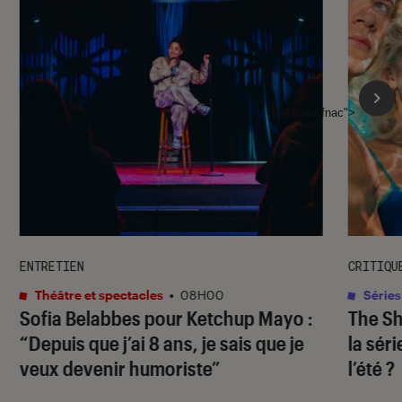
l'Éclaireur fnac">
ENTRETIEN
CRITIQU
Théâtre et spectacles
•
08H00
Séries
Sofia Belabbes pour
Ketchup Mayo
:
The S
“Depuis que j’ai 8 ans, je sais que je
la sér
veux devenir humoriste”
l’été ?