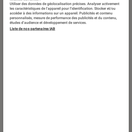
Utiliser des données de géolocalisation précises. Analyser activement
les caractéristiques de l’appareil pour l’identification. Stocker et/ou
accéder à des informations sur un appareil. Publicités et contenu
personnalisés, mesure de performance des publicités et du contenu,
études d’audience et développement de services.
Liste de nos partenaires IAB
ACTU
TV
•
18 juin 2019
SONY KD 65AG9 : la maîtrise de l’image
et du son.