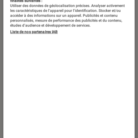
finalités suivantes :
Utiliser des données de géolocalisation précises. Analyser activement
les caractéristiques de l’appareil pour l’identification. Stocker et/ou
accéder à des informations sur un appareil. Publicités et contenu
personnalisés, mesure de performance des publicités et du contenu,
études d’audience et développement de services.
Liste de nos partenaires IAB
ACTU
Réalité virtuelle
•
03 déc. 2019
L’annonce du prochain Half-Life
provoque une pénurie de casques VR
Index