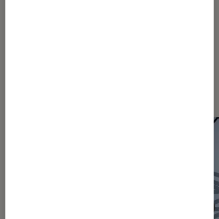
2031
2032
...
2240
...
2463
Les plus lus dans Actu