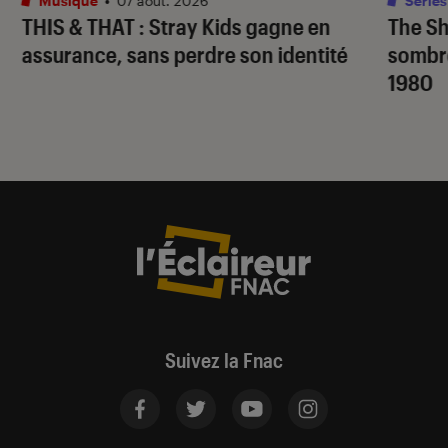
Musique
•
07 août. 2026
Séries
THIS & THAT
: Stray Kids gagne en
The S
assurance, sans perdre son identité
sombr
1980
Suivez la Fnac