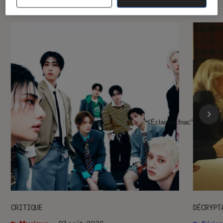
l'Éclaireur fnac">
CRITIQUE
DÉCRYPT