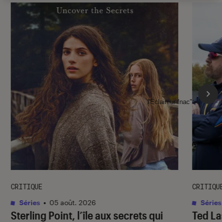
l'Éclaireur fnac">
CRITIQUE
CRITIQU
Séries
•
05 août. 2026
Séries
Sterling Point
, l’île aux secrets qui
Ted L