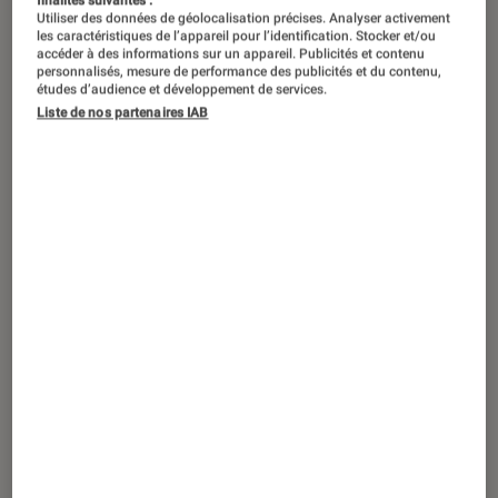
Utiliser des données de géolocalisation précises. Analyser activement
les caractéristiques de l’appareil pour l’identification. Stocker et/ou
accéder à des informations sur un appareil. Publicités et contenu
personnalisés, mesure de performance des publicités et du contenu,
études d’audience et développement de services.
Liste de nos partenaires IAB
ACTU
Société numérique
•
11 nov. 2022
Grâce à la débâcle de Twitter, Mastodon
atteint le million d’utilisateurs actifs
mensuels