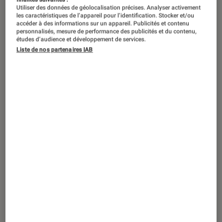
Utiliser des données de géolocalisation précises. Analyser activement
les caractéristiques de l’appareil pour l’identification. Stocker et/ou
accéder à des informations sur un appareil. Publicités et contenu
personnalisés, mesure de performance des publicités et du contenu,
études d’audience et développement de services.
Liste de nos partenaires IAB
ACTU
Casques audio
•
16 jan. 2020
Beoplay E8 3.0 : Bang & Olufsen double
l’autonomie de ses écouteurs true
wireless