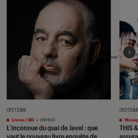
l'Éclaireur fnac">
CRITIQUE
CRITIQU
Livres / BD
•
08H00
Musiq
L’inconnue du quai de Javel : que
THIS 
vaut le nouveau livre enquête de
assura