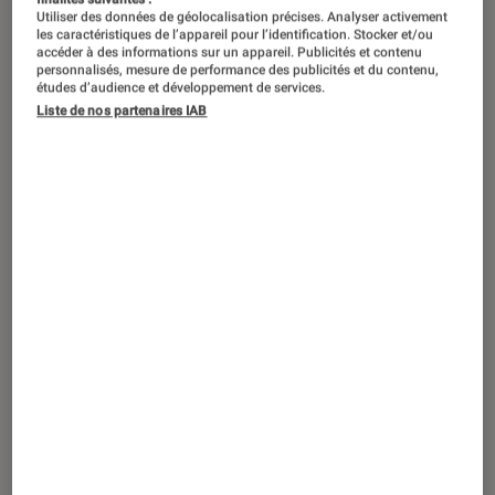
Utiliser des données de géolocalisation précises. Analyser activement
les caractéristiques de l’appareil pour l’identification. Stocker et/ou
accéder à des informations sur un appareil. Publicités et contenu
personnalisés, mesure de performance des publicités et du contenu,
études d’audience et développement de services.
Liste de nos partenaires IAB
ACTU
Livres / BD
•
02 juin 2020
En route pour de nouvelles aventures
avec le douzième tome de la BD
phénomène, Seuls