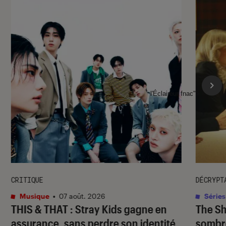
l'Éclaireur fnac">
CRITIQUE
DÉCRYPT
Musique
•
07 août. 2026
Séries
THIS & THAT
: Stray Kids gagne en
The S
assurance, sans perdre son identité
sombr