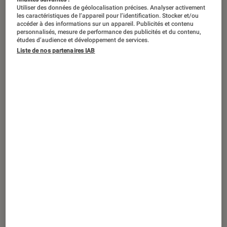
Utiliser des données de géolocalisation précises. Analyser activement
les caractéristiques de l’appareil pour l’identification. Stocker et/ou
accéder à des informations sur un appareil. Publicités et contenu
personnalisés, mesure de performance des publicités et du contenu,
études d’audience et développement de services.
Liste de nos partenaires IAB
ACTU
Musique
•
04 déc. 2025
Presque punk
: P.R2B réussit-elle à
séduire avec ce nouvel album ?