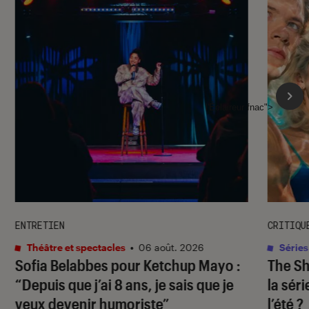
l'Éclaireur fnac">
ENTRETIEN
CRITIQU
Théâtre et spectacles
•
06 août. 2026
Séries
Sofia Belabbes pour
Ketchup Mayo
:
The S
“Depuis que j’ai 8 ans, je sais que je
la sér
veux devenir humoriste”
l’été ?