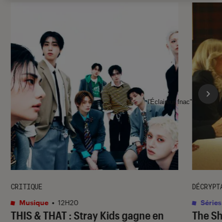
l'Éclaireur fnac">
CRITIQUE
DÉCRYPT
Musique
•
12H20
Séries
THIS & THAT
: Stray Kids gagne en
The S