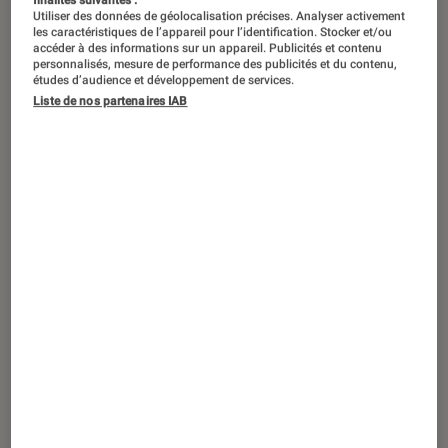
finalités suivantes :
Utiliser des données de géolocalisation précises. Analyser activement
les caractéristiques de l’appareil pour l’identification. Stocker et/ou
accéder à des informations sur un appareil. Publicités et contenu
personnalisés, mesure de performance des publicités et du contenu,
études d’audience et développement de services.
Liste de nos partenaires IAB
ACTU
Musique
•
05 jan. 2026
« Stranger Things » : comment le final a
remis un génie musical au centre du jeu