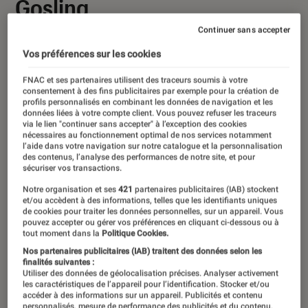
Gosling
Continuer sans accepter
03 mars 2026
・
Par
Louise Lepense
Vos préférences sur les cookies
FNAC et ses partenaires utilisent des traceurs soumis à votre
Le comédien américain prête ses
consentement à des fins publicitaires par exemple pour la création de
profils personnalisés en combinant les données de navigation et les
traits à ce personnage confronté à
données liées à votre compte client. Vous pouvez refuser les traceurs
via le lien "continuer sans accepter" à l’exception des cookies
l’extinction annoncée du Soleil, dans
nécessaires au fonctionnement optimal de nos services notamment
l’aide dans votre navigation sur notre catalogue et la personnalisation
une adaptation ambitieuse du roman
des contenus, l’analyse des performances de notre site, et pour
sécuriser vos transactions.
d’Andy Weir.
Notre organisation et ses
421
partenaires publicitaires (IAB) stockent
et/ou accèdent à des informations, telles que les identifiants uniques
de cookies pour traiter les données personnelles, sur un appareil. Vous
pouvez accepter ou gérer vos préférences en cliquant ci-dessous ou à
Introduction
Attendu comme l’un des grands rendez-vous
tout moment dans la
Politique Cookies.
de science-fiction de 2026,
Projet Dernière
Nos partenaires publicitaires (IAB) traitent des données selon les
finalités suivantes :
Chance
transpose à l’écran le best-seller
Utiliser des données de géolocalisation précises. Analyser activement
les caractéristiques de l’appareil pour l’identification. Stocker et/ou
d’Andy Weir. Porté par
Ryan Gosling
, le film
accéder à des informations sur un appareil. Publicités et contenu
personnalisés, mesure de performance des publicités et du contenu,