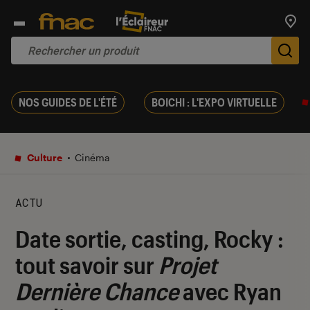
Trouv
De
NOS GUIDES DE L'ÉTÉ
BOICHI : L'EXPO VIRTUELLE
Culture
Cinéma
ACTU
Date sortie, casting, Rocky :
tout savoir sur
Projet
Dernière Chance
avec Ryan