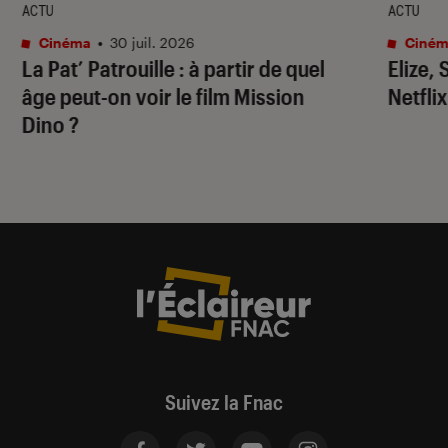
ACTU
ACTU
Cinéma
•
30 juil. 2026
Ciném
La Pat’ Patrouille
: à partir de quel
Elize,
âge peut-on voir le film
Mission
Netflix
Dino
?
Suivez la Fnac