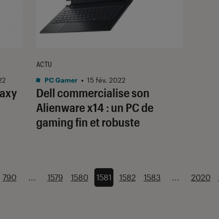
ACTU
22
PC Gamer
•
15 fév. 2022
laxy
Dell commercialise son
Alienware x14 : un PC de
gaming fin et robuste
790
...
1579
1580
1581
1582
1583
...
2020