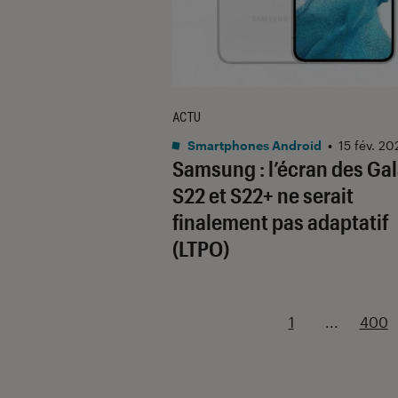
ACTU
Smartphones Android
•
15 fév. 20
Samsung : l’écran des Ga
S22 et S22+ ne serait
finalement pas adaptatif
(LTPO)
1
...
400