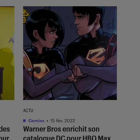
ACTU
Comics
•
15 fév. 2022
ndes
Warner Bros enrichit son
our
catalogue DC pour HBO Max