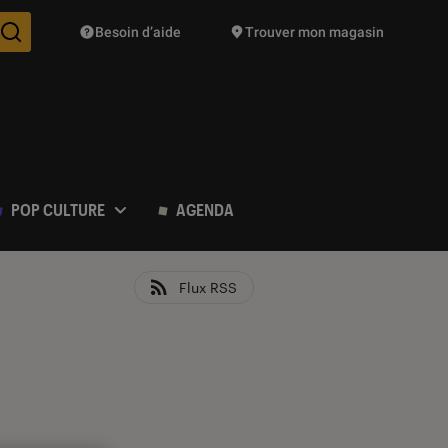
Besoin d’aide
Trouver mon magasin
Des suggestions de produits vont vous être proposées pendant vo
POP CULTURE
AGENDA
Flux RSS