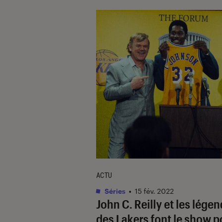
ACTU
Séries
•
15 fév. 2022
John C. Reilly et les lége
des Lakers font le show p