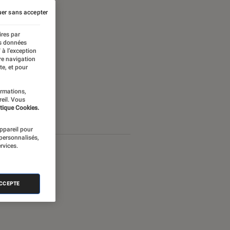
er sans accepter
ires par
es données
 à l’exception
re navigation
te, et pour
ormations,
reil. Vous
tique Cookies.
appareil pour
 personnalisés,
rvices.
ACCEPTE