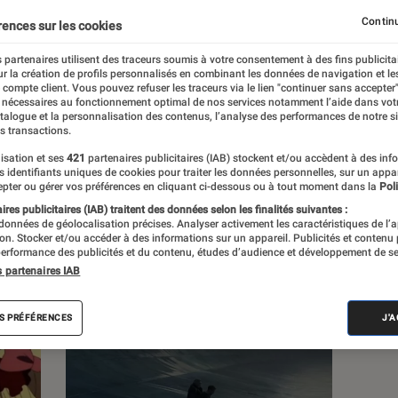
, à la pop culture, à la culture numérique et
Continu
rences sur les cookies
 partenaires utilisent des traceurs soumis à votre consentement à des fins publicita
r la création de profils personnalisés en combinant les données de navigation et l
e compte client. Vous pouvez refuser les traceurs via le lien "continuer sans accepter"
 nécessaires au fonctionnement optimal de nos services notamment l’aide dans vot
atalogue et la personnalisation des contenus, l’analyse des performances de notre si
s transactions.
s
isation et ses
421
partenaires publicitaires (IAB) stockent et/ou accèdent à des inf
es identifiants uniques de cookies pour traiter les données personnelles, sur un appa
pter ou gérer vos préférences en cliquant ci-dessous ou à tout moment dans la
Poli
res publicitaires (IAB) traitent des données selon les finalités suivantes :
 guides
Tests
 données de géolocalisation précises. Analyser activement les caractéristiques de l’
tion. Stocker et/ou accéder à des informations sur un appareil. Publicités et contenu
erformance des publicités et du contenu, études d’audience et développement de se
s partenaires IAB
S PRÉFÉRENCES
J'