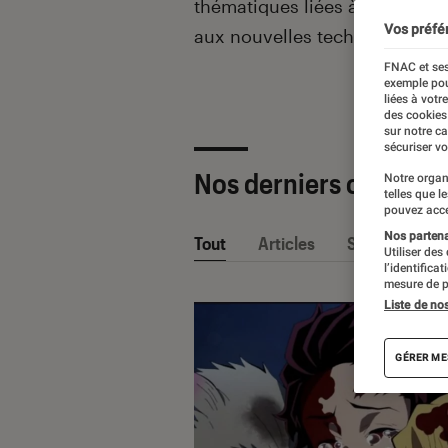
thématiques liées
à la culture
Vos préfé
aux nouvelles technologies.
FNAC et ses
exemple pou
liées à votr
des cookies
sur notre c
sécuriser vo
Nos derniers contenu
Notre organ
telles que l
pouvez acce
Nos partenai
Tout
Articles
Sélections et
Utiliser des
l’identifica
mesure de p
Liste de no
GÉRER ME