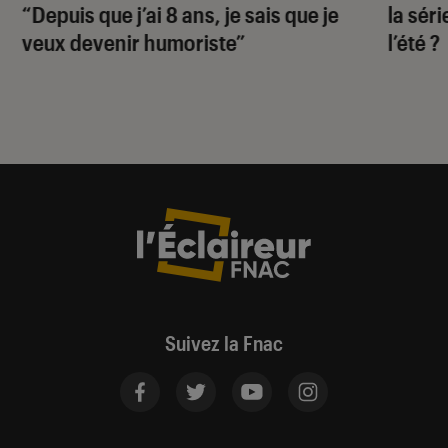
“Depuis que j’ai 8 ans, je sais que je
la sér
veux devenir humoriste”
l’été ?
Suivez la Fnac