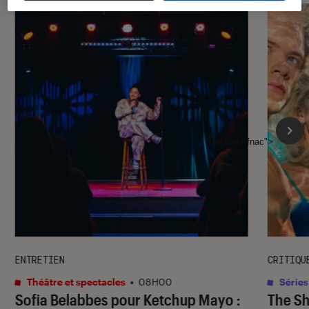
l'Éclaireur fnac">
ENTRETIEN
CRITIQU
Théâtre et spectacles
•
08H00
Séries
Sofia Belabbes pour
Ketchup Mayo
:
The S