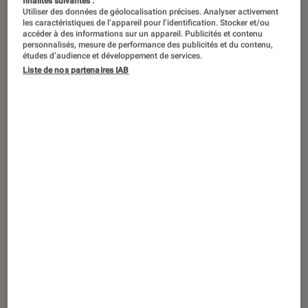
finalités suivantes :
Utiliser des données de géolocalisation précises. Analyser activement
les caractéristiques de l’appareil pour l’identification. Stocker et/ou
accéder à des informations sur un appareil. Publicités et contenu
personnalisés, mesure de performance des publicités et du contenu,
études d’audience et développement de services.
Liste de nos partenaires IAB
ACTU
Livres / BD
•
26 fév. 2022
Si je veux
, de Johanna Luyssen : mère
célibataire par choix