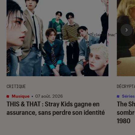
l'Éclaireur fnac">
CRITIQUE
DÉCRYPT
Musique
•
07 août. 2026
Séries
THIS & THAT
: Stray Kids gagne en
The S
assurance, sans perdre son identité
sombr
1980