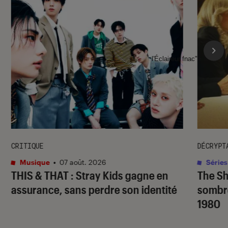
l'Éclaireur fnac">
CRITIQUE
DÉCRYPT
Musique
•
07 août. 2026
Séries
THIS & THAT
: Stray Kids gagne en
The S
assurance, sans perdre son identité
sombr
1980