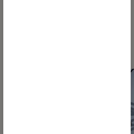
1004
1005
...
1730
2090
...
2465
Les plus lus dans Actu