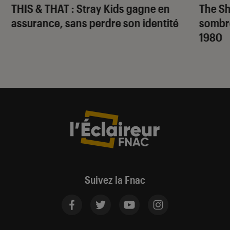
THIS & THAT
: Stray Kids gagne en
The S
assurance, sans perdre son identité
sombr
1980
Suivez la Fnac