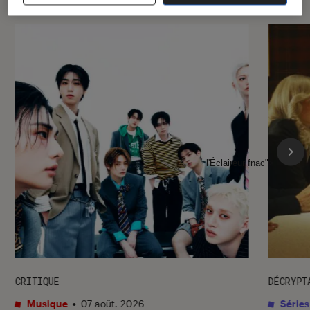
l'Éclaireur fnac">
CRITIQUE
DÉCRYPT
Musique
•
07 août. 2026
Séries