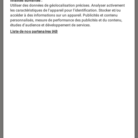
finalités suivantes :
Utiliser des données de géolocalisation précises. Analyser activement
les caractéristiques de l’appareil pour l’identification. Stocker et/ou
accéder à des informations sur un appareil. Publicités et contenu
personnalisés, mesure de performance des publicités et du contenu,
études d’audience et développement de services.
Liste de nos partenaires IAB
ACTU
Application
•
22 mai. 2023
Deux ans plus tard, Google lance enfin
son abonnement Individual pour
Workspace en France