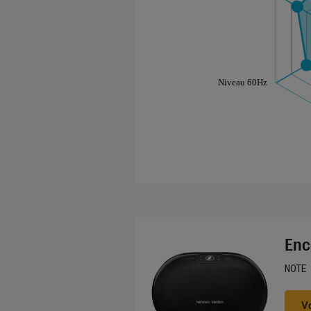
Les notes de ce gr
Enc
NOTE
Noté
V