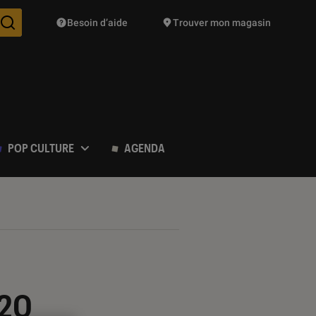
Besoin d’aide
Trouver mon magasin
Des suggestions de produits vont vous être proposées pendant vo
POP CULTURE
AGENDA
 20