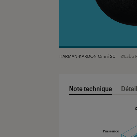
HARMAN-KARDON Omni 20
©Labo 
Note technique
Détai
Note technique