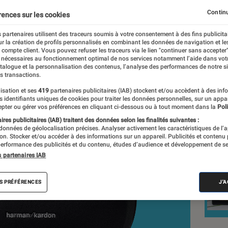
Continu
rences sur les cookies
 partenaires utilisent des traceurs soumis à votre consentement à des fins publicita
nt réalisés en toute indépendance du commerce ou des fabricants de
r la création de profils personnalisés en combinant les données de navigation et l
expertise, et aux équipements de mesures les plus précis. Pour en s
e compte client. Vous pouvez refuser les traceurs via le lien "continuer sans accepter"
 nécessaires au fonctionnement optimal de nos services notamment l’aide dans vot
tre
comparateur
.
atalogue et la personnalisation des contenus, l’analyse des performances de notre si
s transactions.
isation et ses
419
partenaires publicitaires (IAB) stockent et/ou accèdent à des inf
es identifiants uniques de cookies pour traiter les données personnelles, sur un appa
Nos
pter ou gérer vos préférences en cliquant ci-dessous ou à tout moment dans la
Poli
res publicitaires (IAB) traitent des données selon les finalités suivantes :
Enc
 données de géolocalisation précises. Analyser activement les caractéristiques de l’
tion. Stocker et/ou accéder à des informations sur un appareil. Publicités et contenu
erformance des publicités et du contenu, études d’audience et développement de se
VOIR T
s partenaires IAB
S PRÉFÉRENCES
J'