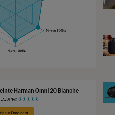
aphique sont à retrouver dans l'onglet "Détail des so
einte Harman Omni 20 Blanche
 LABOFNAC
 5 étoiles sur 5
oir sur Fnac.com