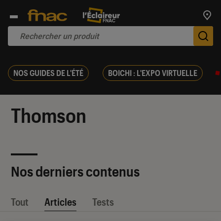
Trouv
De
NOS GUIDES DE L'ÉTÉ
BOICHI : L'EXPO VIRTUELLE
Thomson
Nos derniers contenus
Tout
Articles
Tests