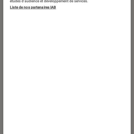
études d’audience et développement de services.
ACTU
Liste de nos partenaires IAB
TV
•
08 avr. 2026
L’aspect pratique du Chromecast vous
manque ? Ce dongle HDMI de Thomson
devrait vous combler