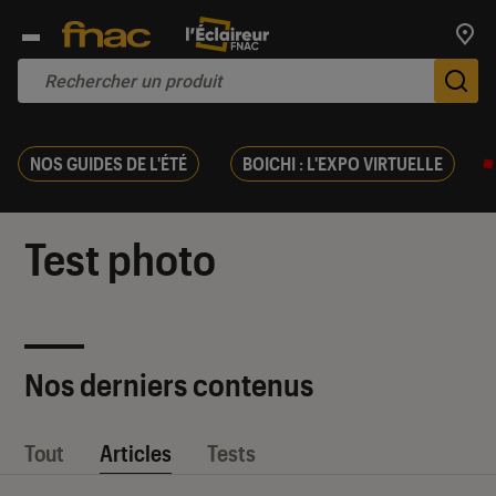
Trouv
De
NOS GUIDES DE L'ÉTÉ
BOICHI : L'EXPO VIRTUELLE
Test photo
Nos derniers contenus
Tout
Articles
Tests