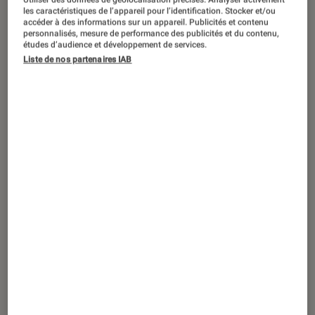
ACTU
les caractéristiques de l’appareil pour l’identification. Stocker et/ou
accéder à des informations sur un appareil. Publicités et contenu
Photo et vidéo
•
07 mar. 2022
personnalisés, mesure de performance des publicités et du contenu,
Test Canon Powershot PX, une caméra
études d’audience et développement de services.
Liste de nos partenaires IAB
autonome très originale