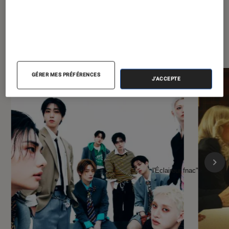
À la une de
VOIR TOUT
l'Éclaireur FNAC
GÉRER MES PRÉFÉRENCES
J'ACCEPTE
l'Éclaireur fnac">