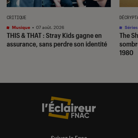
CRITIQUE
DÉCRYPT
Musique
•
07 août. 2026
Séries
THIS & THAT
: Stray Kids gagne en
The S
assurance, sans perdre son identité
sombr
1980