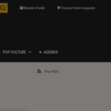
Besoin d’aide
Trouver mon magasin
Des suggestions de produits vont vous être proposées pendant vo
POP CULTURE
AGENDA
Flux RSS