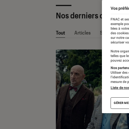
Vos préfé
Nos derniers contenu
FNAC et ses
exemple pou
liées à votr
Tout
Articles
Sélections et
des cookies
sur notre c
sécuriser vo
Notre organ
telles que l
pouvez acce
Nos partenai
Utiliser des
l’identifica
mesure de p
Liste de no
GÉRER ME