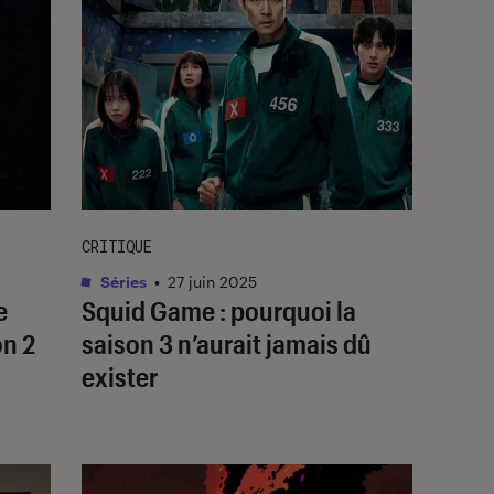
CRITIQUE
Séries
•
27 juin 2025
e
Squid Game
: pourquoi la
n 2
saison 3 n’aurait jamais dû
exister