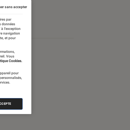
er sans accepter
ires par
es données
 à l’exception
re navigation
te, et pour
ormations,
reil. Vous
tique Cookies.
appareil pour
 personnalisés,
rvices.
ACCEPTE