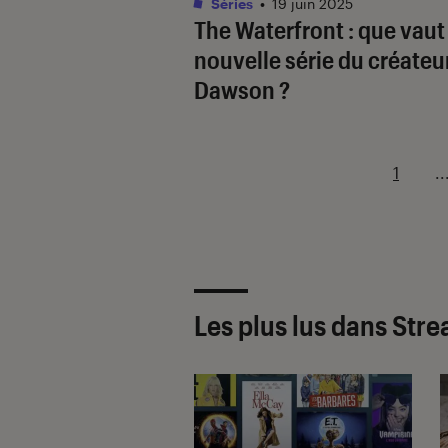
Séries
•
19 juin 2025
The Waterfront
: que vaut
nouvelle série du créateu
Dawson
?
1
..
Les plus lus dans Str