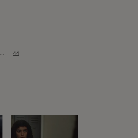
...
44