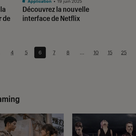
Application
•
19 juin 2025
 la
Découvrez la nouvelle
r de
interface de Netflix
.
4
5
6
7
8
...
10
15
25
eaming