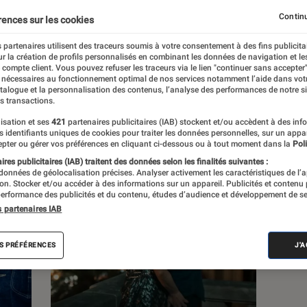
Continu
rences sur les cookies
s
 partenaires utilisent des traceurs soumis à votre consentement à des fins publicita
r la création de profils personnalisés en combinant les données de navigation et l
e compte client. Vous pouvez refuser les traceurs via le lien "continuer sans accepter"
 guides
Tests
 nécessaires au fonctionnement optimal de nos services notamment l’aide dans vot
atalogue et la personnalisation des contenus, l’analyse des performances de notre si
s transactions.
isation et ses
421
partenaires publicitaires (IAB) stockent et/ou accèdent à des inf
es identifiants uniques de cookies pour traiter les données personnelles, sur un appa
pter ou gérer vos préférences en cliquant ci-dessous ou à tout moment dans la
Poli
res publicitaires (IAB) traitent des données selon les finalités suivantes :
 données de géolocalisation précises. Analyser activement les caractéristiques de l’
tion. Stocker et/ou accéder à des informations sur un appareil. Publicités et contenu
erformance des publicités et du contenu, études d’audience et développement de se
s partenaires IAB
S PRÉFÉRENCES
J'