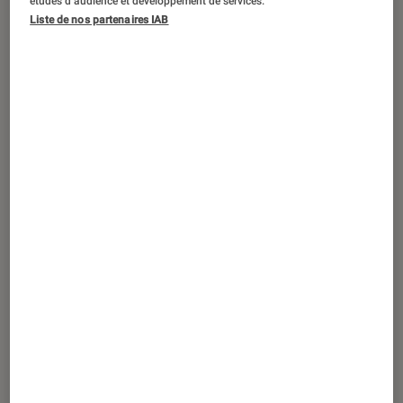
études d’audience et développement de services.
ACTU
Liste de nos partenaires IAB
Smartphones
•
22 mar. 2017
Sony Xperia L1, grand écran et joli
design