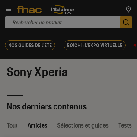
Trouv
De
NOS GUIDES DE L'ÉTÉ
BOICHI : L'EXPO VIRTUELLE
Sony Xperia
Nos derniers contenus
Tout
Articles
Sélections et guides
Tests