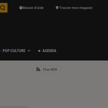
Besoin d’aide
Trouver mon magasin
Des suggestions de produits vont vous être proposées pendant vo
POP CULTURE
AGENDA
Flux RSS