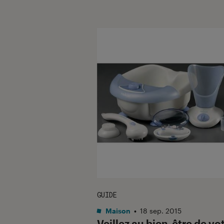
GUIDE
Maison
•
18 sep. 2015
Veillez au bien-être de vo