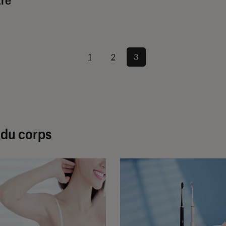
1
2
3
 du corps