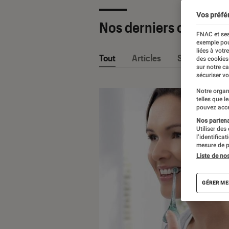
Vos préfé
Nos derniers contenu
FNAC et ses
exemple pou
liées à votr
Tout
Articles
Sélections et
des cookies
sur notre c
sécuriser vo
Notre organ
telles que l
pouvez acce
Nos partenai
Utiliser des
l’identifica
mesure de p
Liste de no
GÉRER ME