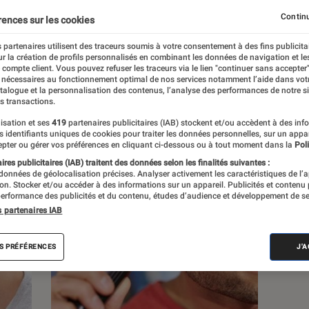
Continu
rences sur les cookies
s
 partenaires utilisent des traceurs soumis à votre consentement à des fins publicita
r la création de profils personnalisés en combinant les données de navigation et l
e compte client. Vous pouvez refuser les traceurs via le lien "continuer sans accepter"
 guides
Tests
 nécessaires au fonctionnement optimal de nos services notamment l’aide dans vot
atalogue et la personnalisation des contenus, l’analyse des performances de notre si
s transactions.
isation et ses
419
partenaires publicitaires (IAB) stockent et/ou accèdent à des inf
es identifiants uniques de cookies pour traiter les données personnelles, sur un appa
pter ou gérer vos préférences en cliquant ci-dessous ou à tout moment dans la
Poli
res publicitaires (IAB) traitent des données selon les finalités suivantes :
 données de géolocalisation précises. Analyser activement les caractéristiques de l’
tion. Stocker et/ou accéder à des informations sur un appareil. Publicités et contenu
erformance des publicités et du contenu, études d’audience et développement de se
s partenaires IAB
S PRÉFÉRENCES
J'