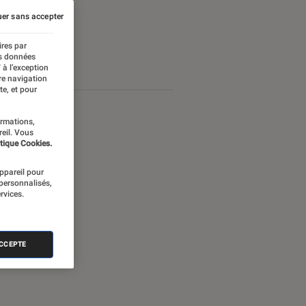
er sans accepter
ires par
es données
 à l’exception
re navigation
te, et pour
ormations,
reil. Vous
tique Cookies.
appareil pour
 personnalisés,
rvices.
ACCEPTE