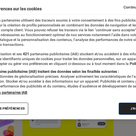
Continu
rences sur les cookies
s
 partenaires utilisent des traceurs soumis à votre consentement à des fins publicita
r la création de profils personnalisés en combinant les données de navigation et l
e compte client. Vous pouvez refuser les traceurs via le lien "continuer sans accepter"
 nécessaires au fonctionnement optimal de nos services notamment l’aide dans vot
atalogue et la personnalisation des contenus, l’analyse des performances de notre si
s transactions.
isation et ses
421
partenaires publicitaires (IAB) stockent et/ou accèdent à des inf
es identifiants uniques de cookies pour traiter les données personnelles, sur un appa
pter ou gérer vos préférences en cliquant ci-dessous ou à tout moment dans la
Poli
res publicitaires (IAB) traitent des données selon les finalités suivantes :
 données de géolocalisation précises. Analyser activement les caractéristiques de l’
tion. Stocker et/ou accéder à des informations sur un appareil. Publicités et contenu
erformance des publicités et du contenu, études d’audience et développement de se
s partenaires IAB
S PRÉFÉRENCES
J'