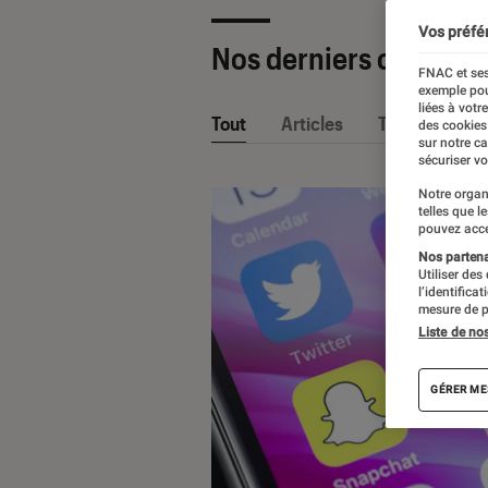
Vos préfé
Nos derniers contenu
FNAC et ses
exemple pou
liées à votr
Tout
Articles
Tests
des cookies
sur notre c
sécuriser vo
Notre organ
telles que l
pouvez acce
Nos partenai
Utiliser des
l’identifica
mesure de p
Liste de no
GÉRER ME