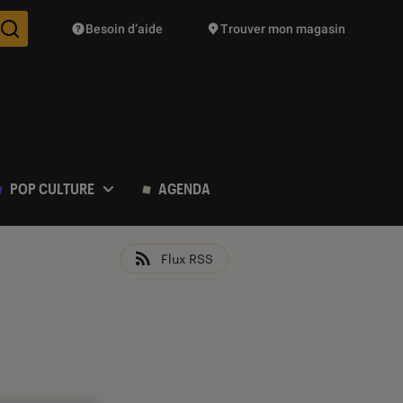
Besoin d’aide
Trouver mon magasin
Des suggestions de produits vont vous être proposées pendant vo
POP CULTURE
AGENDA
Flux RSS