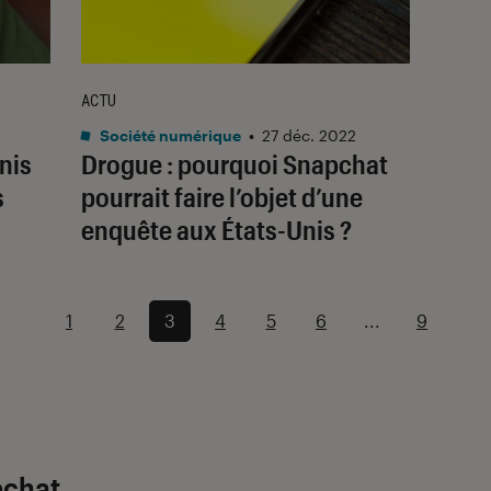
ACTU
Société numérique
•
27 déc. 2022
nis
Drogue : pourquoi Snapchat
s
pourrait faire l’objet d’une
enquête aux États-Unis ?
1
2
3
4
5
6
...
9
pchat