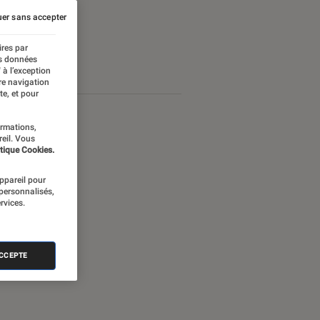
er sans accepter
ires par
es données
 à l’exception
re navigation
te, et pour
ormations,
reil. Vous
tique Cookies.
appareil pour
 personnalisés,
rvices.
ACCEPTE