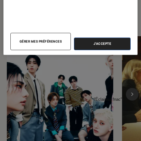
À la une de
VOIR TOUT
l'Éclaireur FNAC
GÉRER MES PRÉFÉRENCES
J'ACCEPTE
l'Éclaireur fnac">