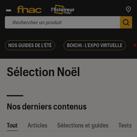
Trouv
De
NOS GUIDES DE L'ÉTÉ
BOICHI : L'EXPO VIRTUELLE
Sélection Noël
Nos derniers contenus
Tout
Articles
Sélections et guides
Tests