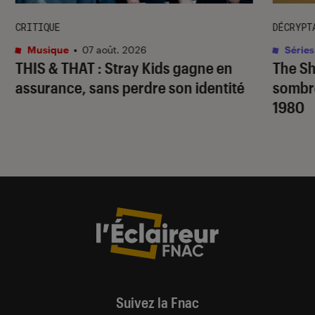
CRITIQUE
DÉCRYPT
Musique
•
07 août. 2026
Séries
THIS & THAT
: Stray Kids gagne en
The S
assurance, sans perdre son identité
sombr
1980
Suivez la Fnac