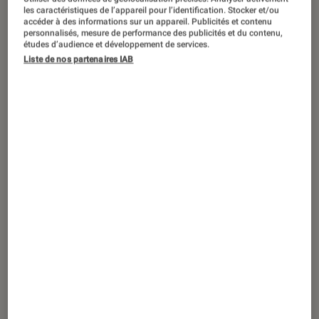
ACTU
les caractéristiques de l’appareil pour l’identification. Stocker et/ou
accéder à des informations sur un appareil. Publicités et contenu
Figurines et jeux
•
24 oct. 2016
personnalisés, mesure de performance des publicités et du contenu,
Filou Chiptou, le renard aussi gourmand
études d’audience et développement de services.
Liste de nos partenaires IAB
que maladroit