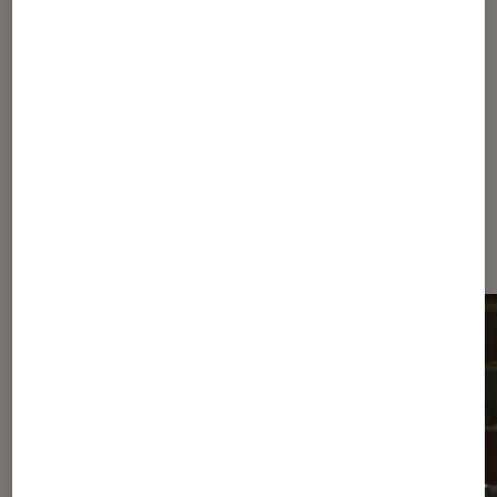
Livres / BD
•
14 jan. 2019
Arcadie : une utopie ?
Les plus lus dans Secte