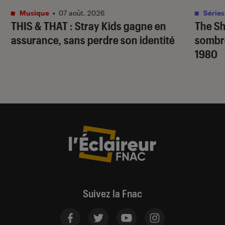
Musique
•
07 août. 2026
Séries
THIS & THAT
: Stray Kids gagne en
The S
assurance, sans perdre son identité
sombr
1980
Suivez la Fnac