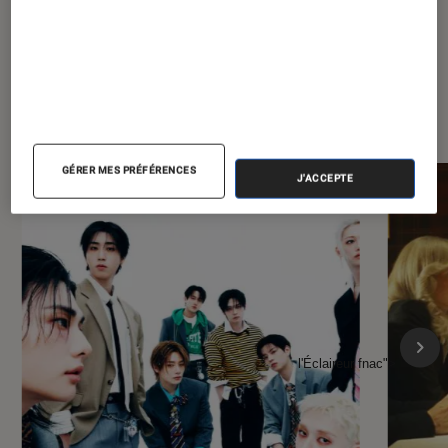
À la une de
VOIR TOUT
l'Éclaireur FNAC
GÉRER MES PRÉFÉRENCES
J'ACCEPTE
l'Éclaireur fnac">