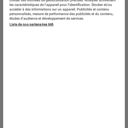
Utiliser des données de géolocalisation précises. Analyser activement
SÉLECTION
les caractéristiques de l’appareil pour l’identification. Stocker et/ou
accéder à des informations sur un appareil. Publicités et contenu
Cinéma
•
24 juil. 2026
personnalisés, mesure de performance des publicités et du contenu,
Films satiriques : 10 incontournables
études d’audience et développement de services.
Liste de nos partenaires IAB
garantis sans filtre