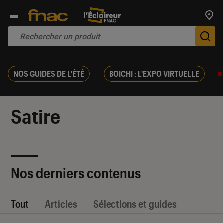
Trouv
De
NOS GUIDES DE L'ÉTÉ
BOICHI : L'EXPO VIRTUELLE
Satire
Nos derniers contenus
Tout
Articles
Sélections et guides