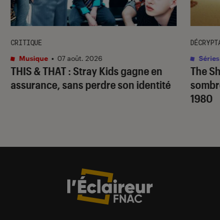
CRITIQUE
DÉCRYPT
Musique
•
07 août. 2026
Séries
THIS & THAT
: Stray Kids gagne en
The S
assurance, sans perdre son identité
sombr
1980