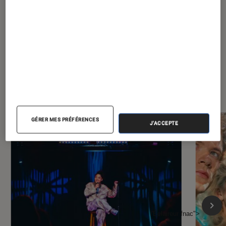
sa collection
À la une de
VOIR TOUT
l'Éclaireur FNAC
GÉRER MES PRÉFÉRENCES
J'ACCEPTE
l'Éclaireur fnac">