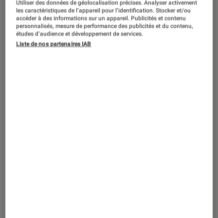
Utiliser des données de géolocalisation précises. Analyser activement
ACTU
les caractéristiques de l’appareil pour l’identification. Stocker et/ou
accéder à des informations sur un appareil. Publicités et contenu
Musique
•
03 fév. 2026
personnalisés, mesure de performance des publicités et du contenu,
Vinyle en édition limitée, raretés et
études d’audience et développement de services.
Liste de nos partenaires IAB
amour : Beck régale avec un mini-album
surprise