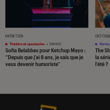
ENTRETIEN
CRITIQU
Théâtre et spectacles
•
08H00
Séries
Sofia Belabbes pour
Ketchup Mayo
:
The S
“Depuis que j’ai 8 ans, je sais que je
la sér
veux devenir humoriste”
l’été ?