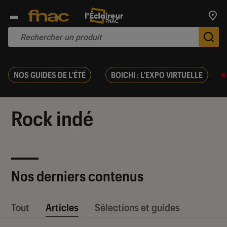
Trouv
De
NOS GUIDES DE L'ÉTÉ
BOICHI : L'EXPO VIRTUELLE
Rock indé
Nos derniers contenus
Tout
Articles
Sélections et guides