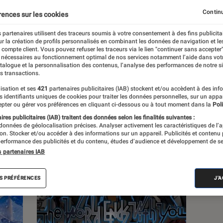
Continu
rences sur les cookies
s
 partenaires utilisent des traceurs soumis à votre consentement à des fins publicita
r la création de profils personnalisés en combinant les données de navigation et l
e compte client. Vous pouvez refuser les traceurs via le lien "continuer sans accepter"
 guides
Tests
 nécessaires au fonctionnement optimal de nos services notamment l’aide dans vot
atalogue et la personnalisation des contenus, l’analyse des performances de notre si
s transactions.
isation et ses
421
partenaires publicitaires (IAB) stockent et/ou accèdent à des inf
es identifiants uniques de cookies pour traiter les données personnelles, sur un appa
pter ou gérer vos préférences en cliquant ci-dessous ou à tout moment dans la
Poli
res publicitaires (IAB) traitent des données selon les finalités suivantes :
 données de géolocalisation précises. Analyser activement les caractéristiques de l’
tion. Stocker et/ou accéder à des informations sur un appareil. Publicités et contenu
erformance des publicités et du contenu, études d’audience et développement de se
s partenaires IAB
S PRÉFÉRENCES
J'