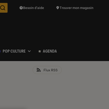
Besoin d’aide
Trouver mon magasin
Des suggestions de produits vont vous être proposées pendant vo
POP CULTURE
AGENDA
Flux RSS