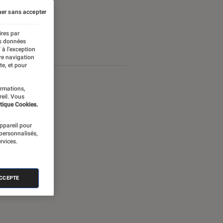
er sans accepter
ires par
es données
 à l’exception
re navigation
te, et pour
ormations,
reil. Vous
tique Cookies.
appareil pour
 personnalisés,
rvices.
ACCEPTE