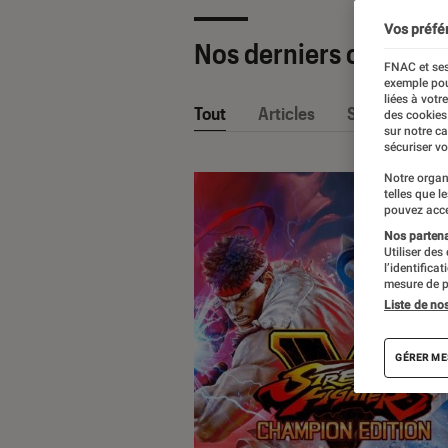
Vos préfé
Nos derniers contenu
FNAC et ses
exemple pou
liées à votr
Tout
Articles
Sélections et
des cookies
sur notre c
sécuriser vo
Notre organ
telles que l
pouvez acce
Nos partenai
Utiliser des
l’identifica
mesure de p
Liste de no
GÉRER ME