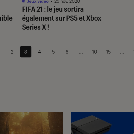
Jeux vidéo
•
25 nov. 2020
FIFA 21 : le jeu sortira
ible
également sur PS5 et Xbox
Series X !
2
3
4
5
6
...
10
15
...