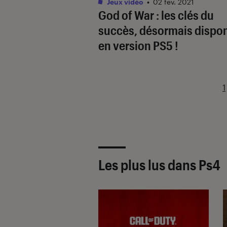
Jeux vidéo
•
02 fév. 2021
God of War : les clés du
succès, désormais dispon
en version PS5 !
1
Les plus lus dans Ps4