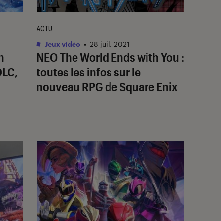
ACTU
Jeux vidéo
•
28 juil. 2021
n
NEO The World Ends with You :
DLC,
toutes les infos sur le
nouveau RPG de Square Enix