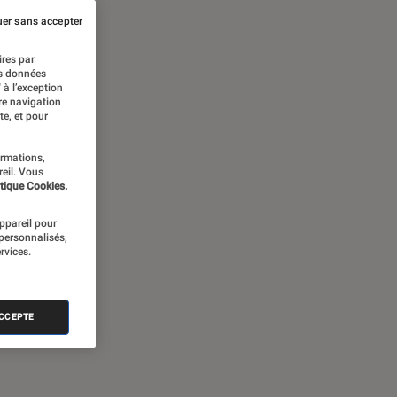
er sans accepter
ires par
es données
 à l’exception
re navigation
te, et pour
ormations,
reil. Vous
tique Cookies.
appareil pour
 personnalisés,
rvices.
ACCEPTE