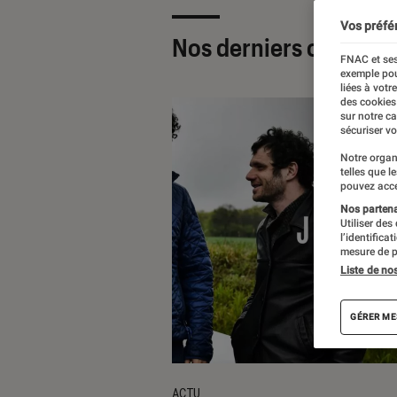
Vos préfé
Nos derniers contenu
FNAC et ses
exemple pou
liées à votr
des cookies
sur notre c
sécuriser vo
Notre organ
telles que l
pouvez acce
Nos partenai
Utiliser des
l’identifica
mesure de p
Liste de no
GÉRER ME
ACTU