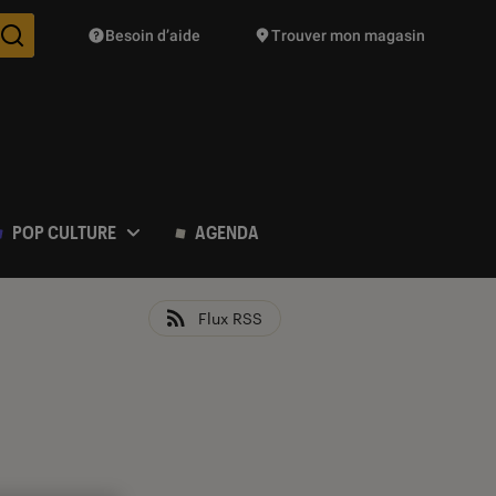
Besoin d’aide
Trouver mon magasin
Des suggestions de produits vont vous être proposées pendant vo
POP CULTURE
AGENDA
Flux RSS