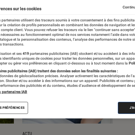
Continu
rences sur les cookies
s
 partenaires utilisent des traceurs soumis à votre consentement à des fins publicita
r la création de profils personnalisés en combinant les données de navigation et l
e compte client. Vous pouvez refuser les traceurs via le lien "continuer sans accepter"
 nécessaires au fonctionnement optimal de nos services notamment l’aide dans vot
atalogue et la personnalisation des contenus, l’analyse des performances de notre si
s transactions.
isation et ses
419
partenaires publicitaires (IAB) stockent et/ou accèdent à des inf
es identifiants uniques de cookies pour traiter les données personnelles, sur un appa
pter ou gérer vos préférences en cliquant ci-dessous ou à tout moment dans la
Poli
res publicitaires (IAB) traitent des données selon les finalités suivantes :
 données de géolocalisation précises. Analyser activement les caractéristiques de l’
tion. Stocker et/ou accéder à des informations sur un appareil. Publicités et contenu
erformance des publicités et du contenu, études d’audience et développement de se
s partenaires IAB
S PRÉFÉRENCES
J'
ACTU