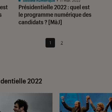
Société numérique
•
11 mar. 2022
 est
Présidentielle 2022 : quel est
s
le programme numérique des
candidats ? [MàJ]
1
2
identielle 2022